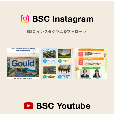
BSC インスタグラムをフォロー ＞
8月7日（金）Gould Academy説明会開催
Gould Academyの寮担当者
＊＊＊＊＊＊＊＊
「英語サポートが充実した
大学進学イベントのご案内 BSCでは、総合型選抜専門塾Ark Collegeと共同で、「総合型