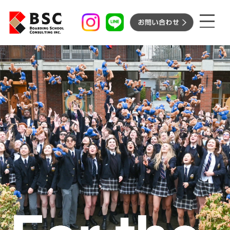
ボーディングスクール
サマースクールプログラム
ボーディングスクール［長期
BSC’s サポート
留学］
サマースクールプログラム
BSC’s サポート
［短期留学］
イベント
お知らせ
留学先紹介
コンサルタント紹介