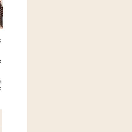
解
な
備
に