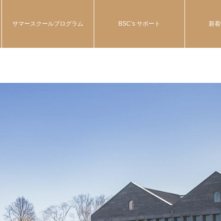
サマースクールプログラム
BSC’s サポート
新着