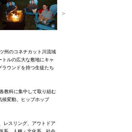
＞
ーセッツ州のコネチカット川流域
ートルの広大な敷地にキャ
グラウンドを持つ生徒たち
は各教科に集中して取り組む
気候変動、ヒップホップ
、レスリング、アウトドア
版系、人種・文化系、社会