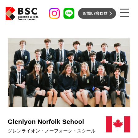
ボーディングスクール
サマースクールプログラム
ボーディングスクール［長期
BSC’s サポート
留学］
サマースクールプログラム
BSC’s サポート
［短期留学］
イベント
お知らせ
留学先紹介
Glenlyon Norfolk School
コンサルタント紹介
グレンライオン・ノーフォーク・スクール