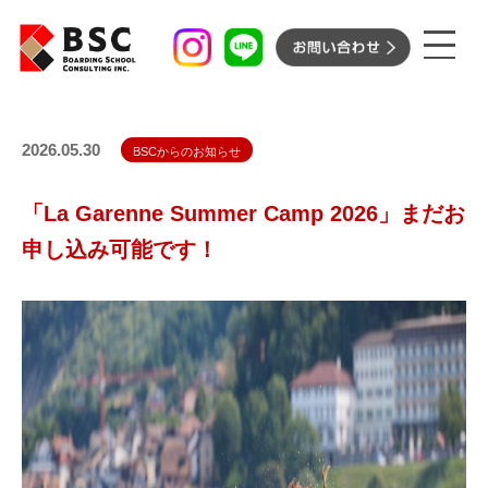
ボーディングスクール
サマースクールプログラム
2026.05.30
BSCからのお知らせ
ボーディングスクール［長期
BSC’s サポート
「La Garenne Summer Camp 2026」まだお
留学］
申し込み可能です！
サマースクールプログラム
BSC’s サポート
［短期留学］
イベント
お知らせ
留学先紹介
コンサルタント紹介