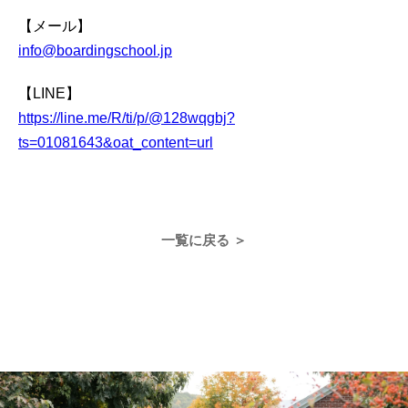
【メール】
info@boardingschool.jp
【LINE】
https://line.me/R/ti/p/@128wqgbj?
ts=01081643&oat_content=url
一覧に戻る ＞